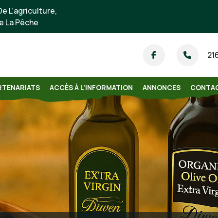
e L’agriculture,
e La Pêche
21
RTENARIATS
ACCÈS À L’INFORMATION
ANNONCES
CONTA