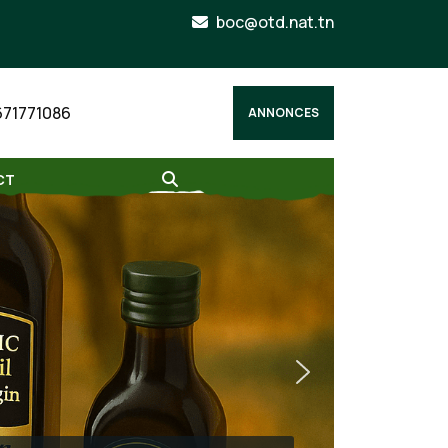
boc@otd.nat.tn
671771086
ANNONCES
CT