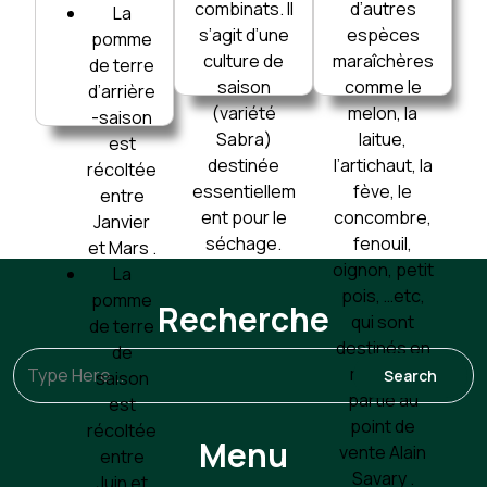
combinats. Il
d’autres
La
s’agit d’une
espèces
pomme
culture de
maraîchères
de terre
saison
comme le
d’arrière
(variété
melon, la
-saison
Sabra)
laitue,
est
destinée
l’artichaut, la
récoltée
essentiellem
fève, le
entre
ent pour le
concombre,
Janvier
séchage.
fenouil,
et Mars .
oignon, petit
La
pois, …etc,
pomme
Recherche
qui sont
de terre
destinés en
de
majeure
saison
partie au
est
point de
récoltée
Menu
vente Alain
entre
Savary .
Juin et