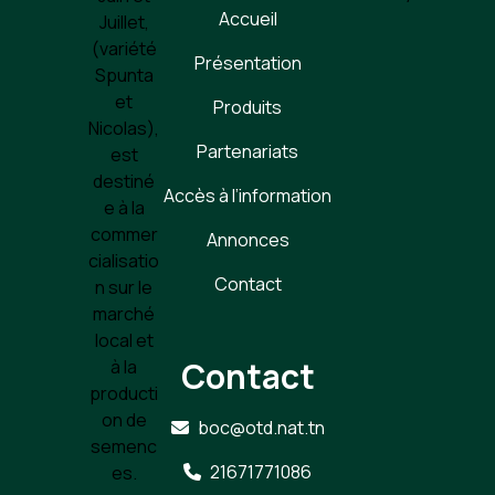
Accueil
Juillet,
(variété
Présentation
Spunta
et
Produits
Nicolas),
Partenariats
est
destiné
Accès à l’information
e à la
commer
Annonces
cialisatio
Contact
n sur le
marché
local et
Contact
à la
producti
on de
boc@otd.nat.tn
semenc
21671771086
es.