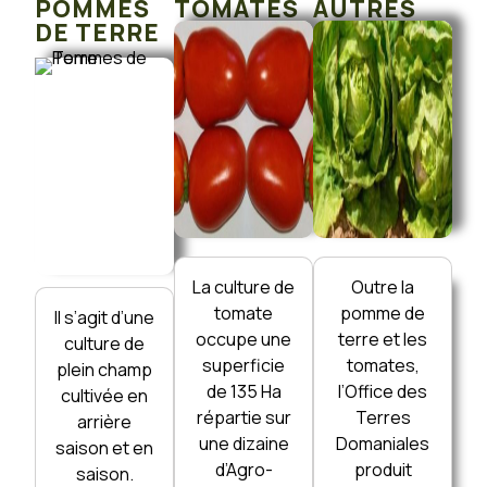
POMMES
TOMATES
AUTRES
DE TERRE
La culture de
Outre la
tomate
pomme de
Il s’agit d’une
occupe une
terre et les
culture de
superficie
tomates,
plein champ
de 135 Ha
l’Office des
cultivée en
répartie sur
Terres
arrière
une dizaine
Domaniales
saison et en
d’Agro-
produit
saison.