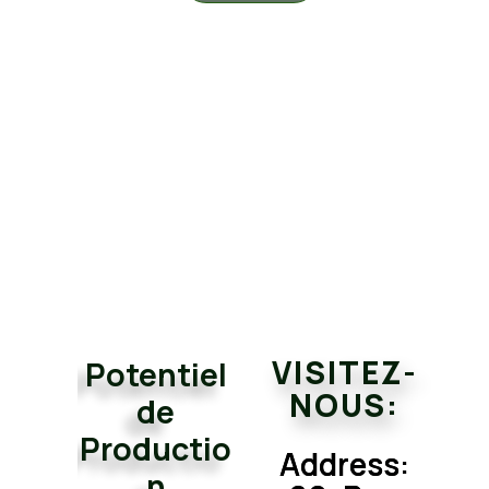
Ag
Co
Cha
VISITEZ-
Potentiel
NOUS:
de
Productio
Address:
n