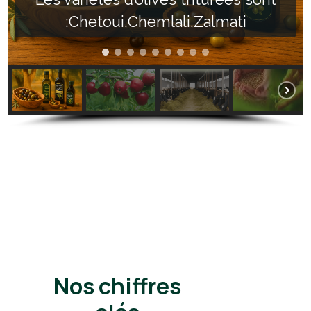
:Chetoui,Chemlali,Zalmati
Nos chiffres