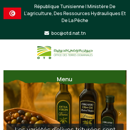
République Tunisienne | Ministère De
L’agriculture, Des Ressources Hydrauliques Et
De La Pêche
boc@otd.nat.tn
Menu
Les variétés d’olives triturées sont