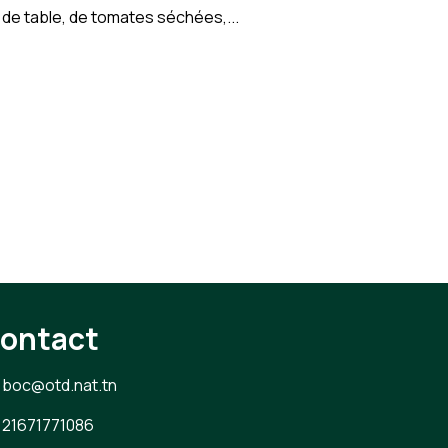
s de table, de tomates séchées,...
ontact
boc@otd.nat.tn
21671771086