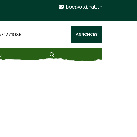
boc@otd.nat.tn
671771086
ANNONCES
CT