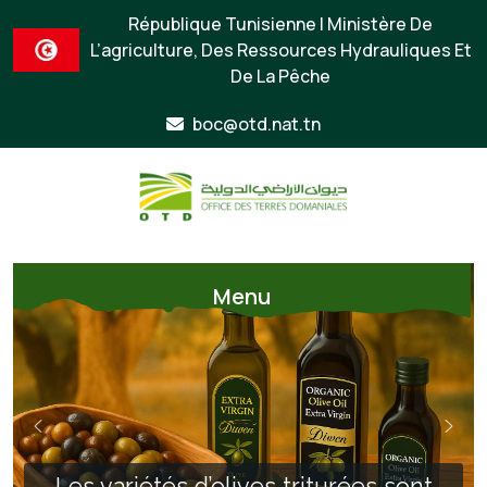
République Tunisienne | Ministère De
L’agriculture, Des Ressources Hydrauliques Et
De La Pêche
boc@otd.nat.tn
Menu
Les variétés d’olives triturées sont