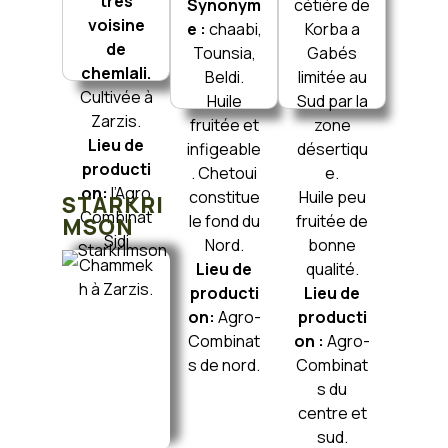
très
Synonym
cétiére de
voisine
e :
chaabi,
Korba a
de
Tounsia,
Gabés
chemlali.
Beldi.
limitée au
Cultivée à
Huile
Sud par la
Zarzis.
fruitée et
zone
Lieu de
infigeable
désertiqu
producti
. Chetoui
e.
on:
l’Agro
constitue
Huile peu
STARKRI
Combinat
le fond du
fruitée de
MSON
Sidi
Nord.
bonne
Chammek
Lieu de
qualité.
h à Zarzis.
producti
Lieu de
on:
Agro-
producti
Combinat
on :
Agro-
s de nord.
Combinat
s du
centre et
sud.