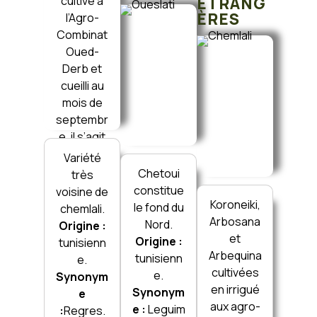
cultivé à
ÉTRANG
ÈRES
l’Agro-
Combinat
Oued-
Derb et
cueilli au
mois de
septembr
e, il s’agit
d’une
Variété
variété
Chetoui
très
frigorifiqu
constitue
voisine de
e.
Koroneiki,
le fond du
chemlali.
Arbosana
Nord.
Origine :
et
Origine :
tunisienn
Arbequina
tunisienn
e.
cultivées
e.
Synonym
en irrigué
Synonym
e
aux agro-
e :
Leguim
:
Regres.