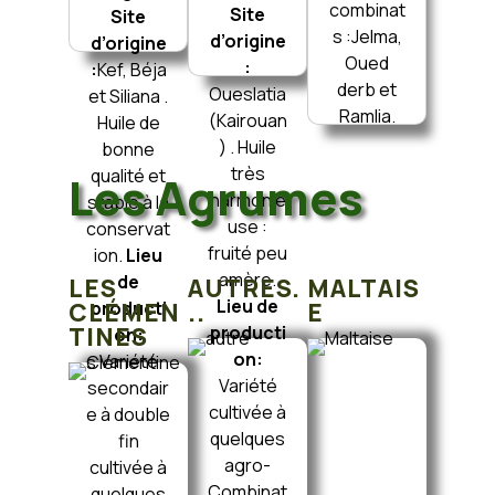
combinat
Site
Site
s :Jelma,
d’origine
d’origine
Oued
:
:
Kef, Béja
derb et
Oueslatia
et Siliana .
Ramlia.
(Kairouan
Huile de
) . Huile
bonne
très
qualité et
Les Agrumes
harmonie
stable à la
use :
conservat
fruité peu
ion.
Lieu
amère.
de
LES
AUTRES.
MALTAIS
Lieu de
CLÉMEN
producti
..
E
TINES
producti
on:
on:
Variété
Variété
secondair
cultivée à
e à double
quelques
fin
agro-
cultivée à
Combinat
quelques