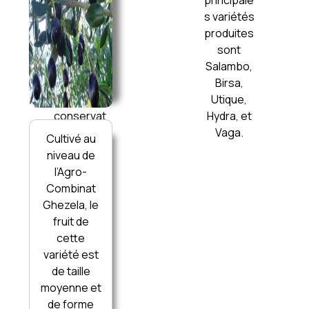
Mraîssa,
principale
Jelma et
s variétés
Khiem . La
produites
productio
sont
n est
Salambo,
destinée
Birsa,
surtout la
Utique,
conservat
Hydra, et
ion des
Vaga.
Cultivé au
olives
niveau de
vertes et
l’Agro-
des olives
Combinat
noires.
Ghezela, le
fruit de
cette
variété est
de taille
moyenne et
de forme