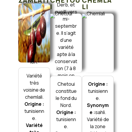
ZAMLATI
CHETOU
CHEMLA
Derb, et
vers mi-
I
LI
cueilli vers
septembr
mi-
e, et elle
septembr
se
e. Il s’agit
caractéris
d’une
e par sa
variété
bonne
apte à la
conservat
conservat
ion.
ion (7 à 8
mois en
Variété
chambre
très
Chetoui
Origine :
froide).
voisine de
constitue
tunisienn
chemlali.
le fond du
e.
Origine :
Nord.
Synonym
tunisienn
Origine :
e :
sahli.
e.
tunisienn
Variété de
Variété
e.
la zone