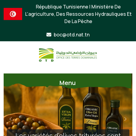
République Tunisienne | Ministère De
L’agriculture, Des Ressources Hydrauliques Et
De La Pêche
boc@otd.nat.tn
Menu
Les variétés d’olives triturées sont