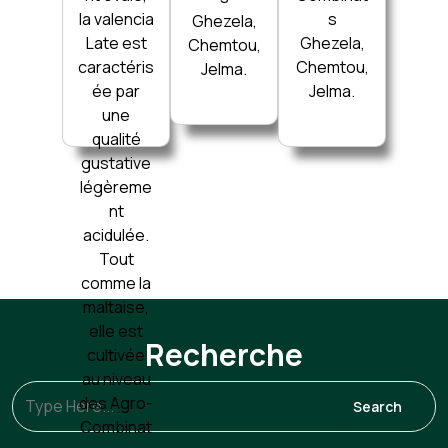
la valencia
s
Ghezela,
Late est
Ghezela,
Chemtou,
caractéris
Chemtou,
Jelma.
ée par
Jelma.
une
qualité
gustative
légèreme
nt
acidulée.
Tout
comme la
maltaise,
elle est
Recherche
cultivée
au niveau
des Agro-
Combinat