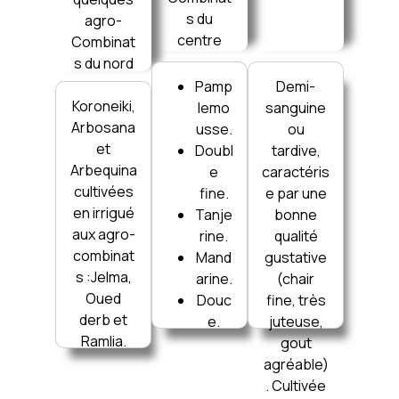
s du
agro-
centre
Combinat
s du nord
Pamp
Demi-
Koroneiki,
lemo
sanguine
Arbosana
usse.
ou
et
Doubl
tardive,
Arbequina
e
caractéris
cultivées
fine.
e par une
en irrigué
Tanje
bonne
aux agro-
rine.
qualité
combinat
Mand
gustative
s :Jelma,
arine.
(chair
Oued
Douc
fine, très
derb et
e.
juteuse,
Ramlia.
gout
agréable)
. Cultivée