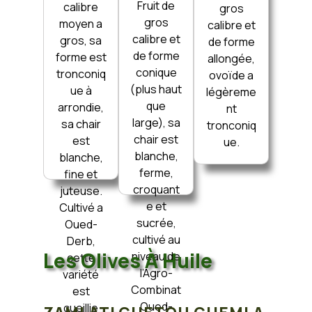
Fruit de
calibre
gros
gros
moyen a
calibre et
calibre et
gros, sa
de forme
de forme
forme est
allongée,
conique
tronconiq
ovoïde a
(plus haut
ue à
légèreme
que
arrondie,
nt
large), sa
sa chair
tronconiq
chair est
est
ue.
blanche,
blanche,
ferme,
fine et
croquant
juteuse.
e et
Cultivé a
sucrée,
Oued-
cultivé au
Derb,
Les Olives À Huile
niveau de
cette
l’Agro-
variété
Combinat
est
Oued-
cueillie