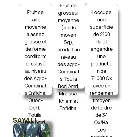
Fruit de
Fruit de
Il occupe
grosseur
taille
une
moyenne
moyenne
superficie
(poids
à assez
de 2100
moyen
grosse et
Ha et
5g),
de forme
engendre
produit au
cordiform
une
niveau
e, cultivé
productio
des agro-
au niveau
n de
Combinat
des Agro-
71.000 Qx
s Touila
Combinat
avec un
Borj Amri,
s Enfidha,
rendemen
Mraîssa,
Oued-
t moyen
Khiem et
Derb,
de l’ordre
Enfidha.
Touila,
de 34
SAYALI
Borj Amri,
Qx/Ha.
Ghezela,
Les