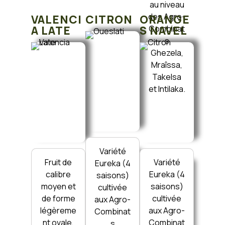
au niveau
des Agro-
VALENCI
CITRON
ORANGE
A LATE
S NAVEL
Combinat
s
Ghezela,
Mraîssa,
Takelsa
et Intilaka.
Variété
Fruit de
Variété
Eureka (4
calibre
Eureka (4
saisons)
moyen et
saisons)
cultivée
de forme
cultivée
aux Agro-
légèreme
aux Agro-
Combinat
nt ovale,
Combinat
s