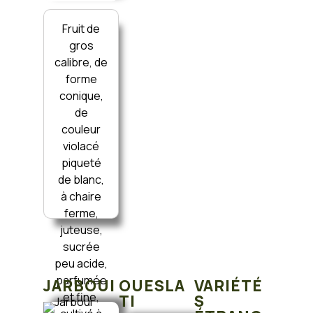
Fruit de
gros
calibre, de
forme
conique,
de
couleur
violacé
piqueté
de blanc,
à chaire
ferme,
juteuse,
sucrée
peu acide,
parfumée
JARBOUI
OUESLA
VARIÉTÉ
et fine,
TI
S