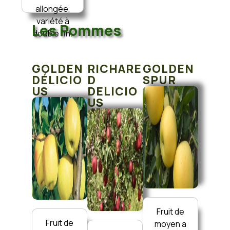
allongée,
variété à
Les Pommes
double fin.
GOLDEN
RICHARE
GOLDEN
DÉLICIO
D
SPUR
US
DELICIO
US
Fruit de
Fruit de
moyen a