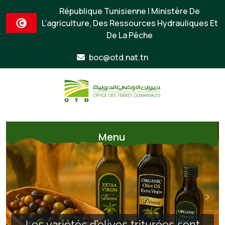
République Tunisienne | Ministère De
L’agriculture, Des Ressources Hydrauliques Et
De La Pêche
boc@otd.nat.tn
Menu
Les variétés d’olives triturées sont