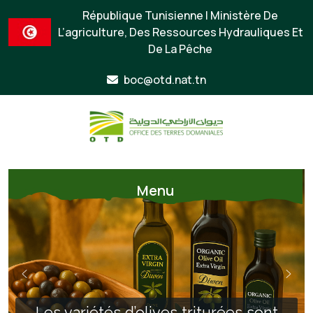
République Tunisienne | Ministère De
L’agriculture, Des Ressources Hydrauliques Et
De La Pêche
boc@otd.nat.tn
Menu
Les variétés d’olives triturées sont