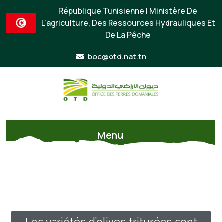
République Tunisienne | Ministère De
L’agriculture, Des Ressources Hydrauliques Et
De La Pêche
boc@otd.nat.tn
Menu
Les variétés d’olives triturées sont