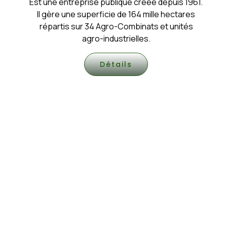
Est une entreprise publique créée depuis 1961.
Il gère une superficie de 164 mille hectares
répartis sur 34 Agro-Combinats et unités
agro-industrielles.
Détails
Ag
Co
Cha